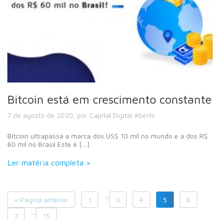
Bitcoin está em crescimento constante
7 de agosto de 2020, por Capital Digital Aberto
Bitcoin ultrapassa a marca dos US$ 10 mil no mundo e a dos R$
60 mil no Brasil Este é […]
Ler matéria completa >
…
« Página anterior
1
3
4
5
6
…
7
15