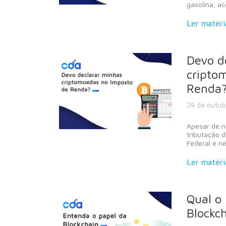
gasolina, a
Ler matéri
Devo d
cripto
Renda
29 de outubr
Apesar de n
tributação 
Federal é n
Ler matéri
Qual o 
Blockc