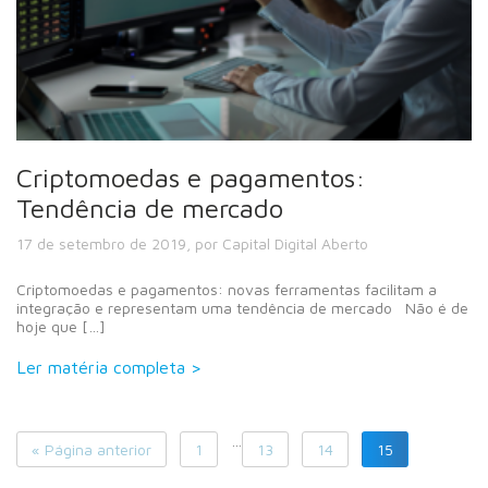
Criptomoedas e pagamentos:
Tendência de mercado
17 de setembro de 2019, por Capital Digital Aberto
Criptomoedas e pagamentos: novas ferramentas facilitam a
integração e representam uma tendência de mercado Não é de
hoje que […]
Ler matéria completa >
…
« Página anterior
1
13
14
15