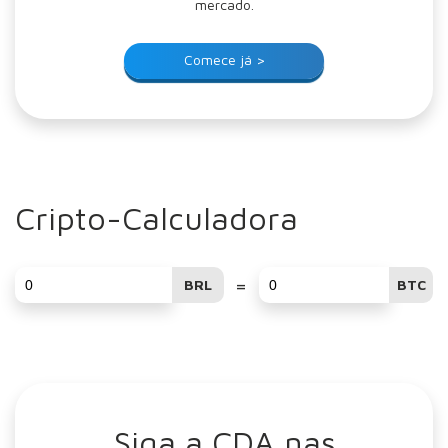
mercado.
Comece já >
Cripto-Calculadora
=
BRL
BTC
Siga a CDA nas